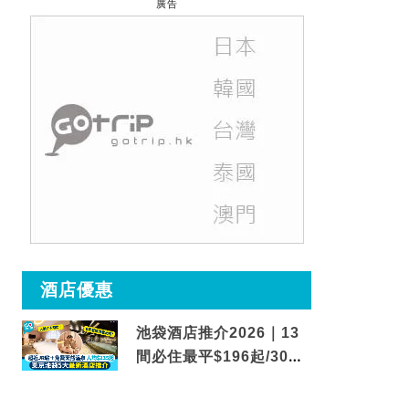
廣告
酒店優惠
池袋酒店推介2026｜13
間必住最平$196起/30秒
到車站/免費碳酸溫泉