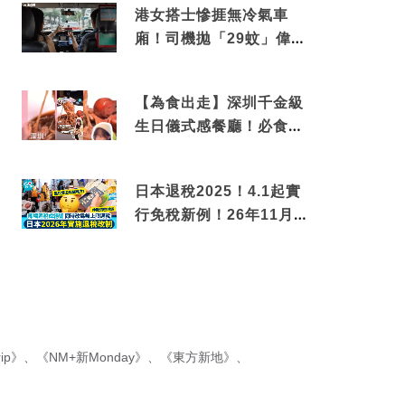
港女搭士慘捱無冷氣車
廂！司機拋「29蚊」偉論
揭驚人結局
【為食出走】深圳千金級
生日儀式感餐廳！必食失
傳香港名菜仙鶴神針＋黃
金松葉蟹斗
日本退稅2025！4.1起實
行免稅新例！26年11月
新制先付後退 即睇步
驟！
ip》
、
《NM+新Monday》
、
《東方新地》
、