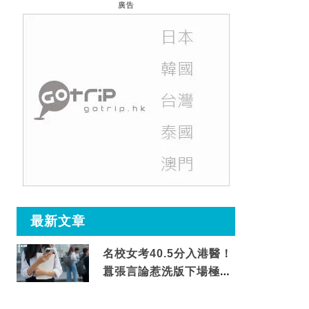
廣告
最新文章
名校女考40.5分入港醫！
囂張言論惹洗版下場極震
撼