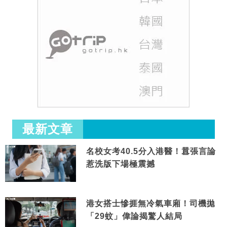
最新文章
名校女考40.5分入港醫！囂張言論
惹洗版下場極震撼
港女搭士慘捱無冷氣車廂！司機拋
「29蚊」偉論揭驚人結局