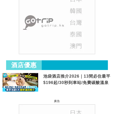
酒店優惠
池袋酒店推介2026｜13間必住最平
$196起/30秒到車站/免費碳酸溫泉
廣告