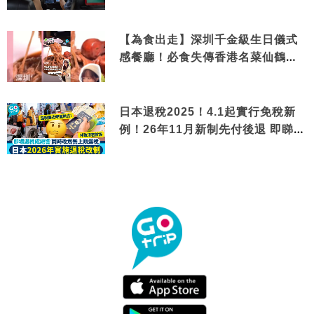
【為食出走】深圳千金級生日儀式
感餐廳！必食失傳香港名菜仙鶴神
針＋黃金松葉蟹斗
日本退稅2025！4.1起實行免稅新
例！26年11月新制先付後退 即睇步
驟！