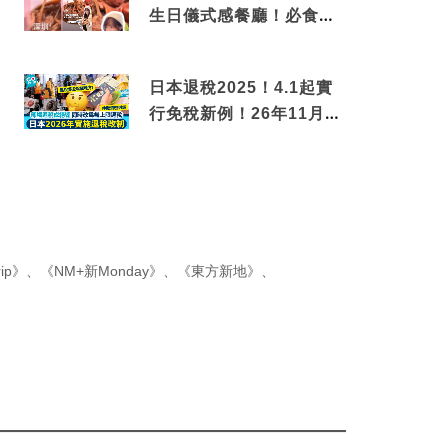
生日儀式感餐廳！必食失
傳香港名菜仙鶴神針＋黃
金松葉蟹斗
日本退稅2025！4.1起實
行免稅新例！26年11月
新制先付後退 即睇步驟！
ip》
、
《NM+新Monday》
、
《東方新地》
、