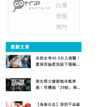
最新文章
名校女考40.5分入港醫！
囂張言論惹洗版下場極震
撼
港女搭士慘捱無冷氣車
廂！司機拋「29蚊」偉論
揭驚人結局
【為食出走】深圳千金級