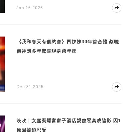
Jan 16 2026
《我和春天有個約會》四姊妹30年首合體 蔡曉
儀神隱多年驚喜現身跨年夜
Dec 31 2025
晚吹｜女嘉賓爆富家子酒店親熱惡臭成陰影 因1
原因被迫忍受