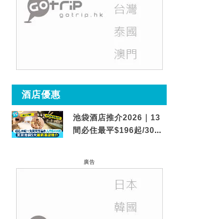
酒店優惠
池袋酒店推介2026｜13
間必住最平$196起/30秒
到車站/免費碳酸溫泉
廣告