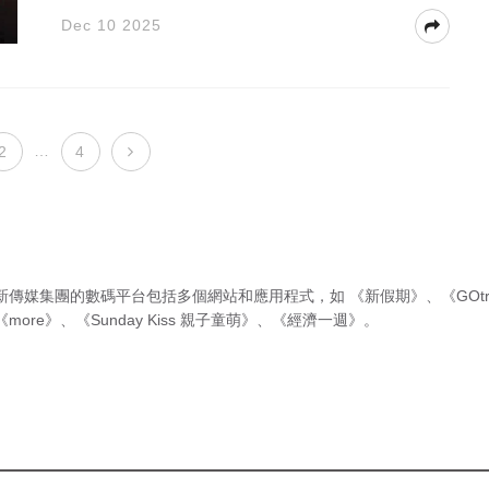
Dec 10 2025
…
2
4
新傳媒集團的數碼平台包括多個網站和應用程式，如
《新假期》
、
《GOtr
《more》
、
《Sunday Kiss 親子童萌》
、
《經濟一週》
。