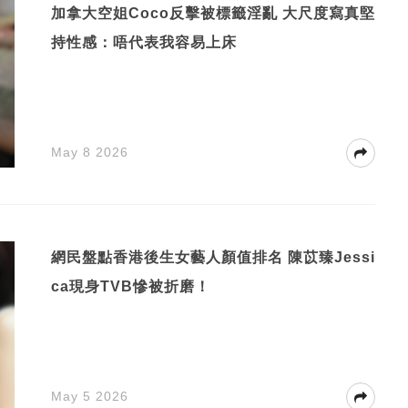
加拿大空姐Coco反擊被標籤淫亂 大尺度寫真堅
持性感：唔代表我容易上床
May 8 2026
網民盤點香港後生女藝人顏值排名 陳苡臻Jessi
ca現身TVB慘被折磨！
May 5 2026