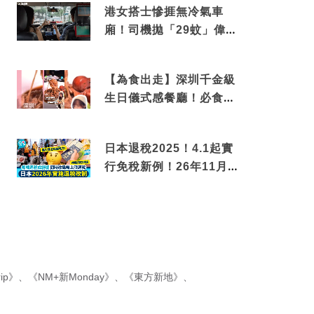
港女搭士慘捱無冷氣車
廂！司機拋「29蚊」偉論
揭驚人結局
【為食出走】深圳千金級
生日儀式感餐廳！必食失
傳香港名菜仙鶴神針＋黃
金松葉蟹斗
日本退稅2025！4.1起實
行免稅新例！26年11月
新制先付後退 即睇步
驟！
ip》
、
《NM+新Monday》
、
《東方新地》
、