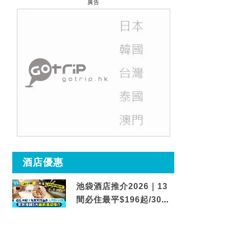
廣告
酒店優惠
池袋酒店推介2026｜13
間必住最平$196起/30秒
到車站/免費碳酸溫泉