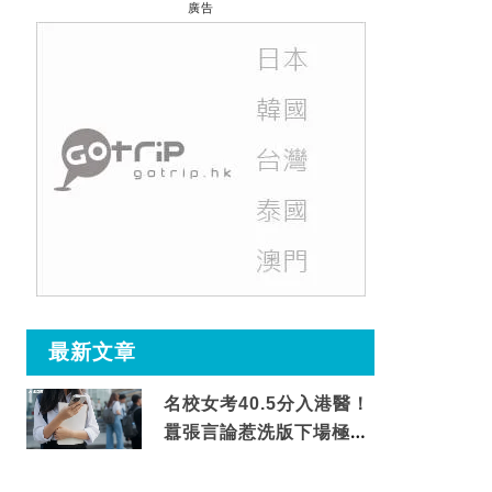
廣告
最新文章
名校女考40.5分入港醫！
囂張言論惹洗版下場極震
撼