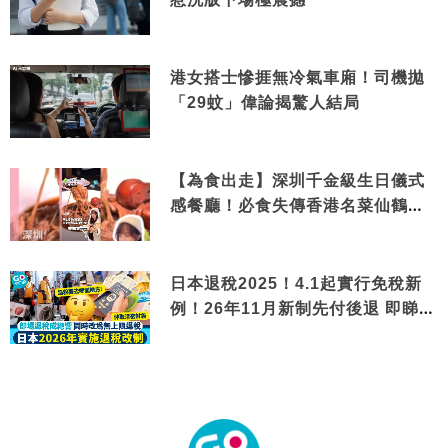
港女搭士慘捱無冷氣車廂！司機拋
「29蚊」偉論揭驚人結局
【為食出走】深圳千金級生日儀式
感餐廳！必食失傳香港名菜仙鶴神
針＋黃金松葉蟹斗
日本退稅2025！4.1起實行免稅新
例！26年11月新制先付後退 即睇步
驟！