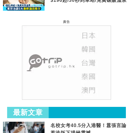
$196起/30秒到車站/免費碳酸溫泉
廣告
最新文章
名校女考40.5分入港醫！囂張言論
惹洗版下場極震撼