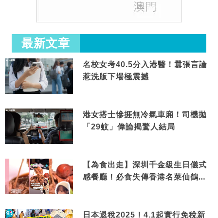
最新文章
名校女考40.5分入港醫！囂張言論
惹洗版下場極震撼
港女搭士慘捱無冷氣車廂！司機拋
「29蚊」偉論揭驚人結局
【為食出走】深圳千金級生日儀式
感餐廳！必食失傳香港名菜仙鶴神
針＋黃金松葉蟹斗
日本退稅2025！4.1起實行免稅新