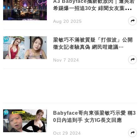
A3 Babyface攜新歡放閃｜遭吳若
希踢爆一招追30女 緋聞女友葉蒨文
驚現贈興？
Aug 20 2025
梁敏巧不滿被質疑「打假波」公開
徵女記者驗真偽 網民咁建議⋯
Nov 7 2024
Babyface哥向東張梁敏巧示愛 稱3
0日內追到手 女方IG長文回應
Oct 29 2024