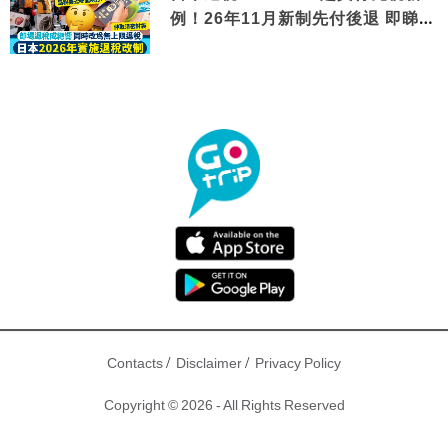
例！26年11月新制先付後退 即睇步
驟！
/
/
Contacts
Disclaimer
Privacy Policy
Copyright © 2026 - All Rights Reserved