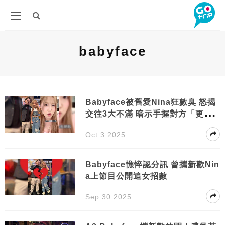
babyface
Babyface被舊愛Nina狂數臭 怒揭
交往3大不滿 暗示手握對方「更多
醜聞」火藥味濃
Oct 3 2025
Babyface憔悴認分訊 曾攜新歡Nin
a上節目公開追女招數
Sep 30 2025