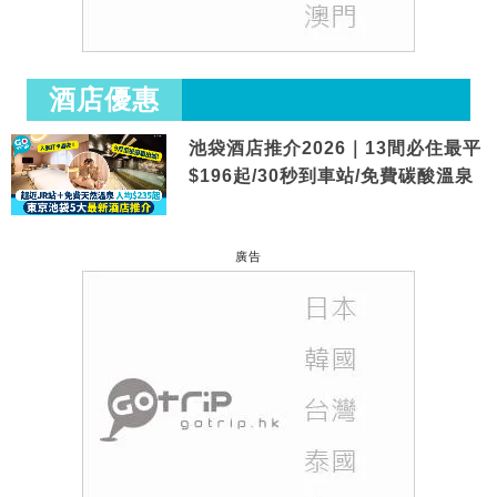
酒店優惠
池袋酒店推介2026｜13間必住最平
$196起/30秒到車站/免費碳酸溫泉
廣告