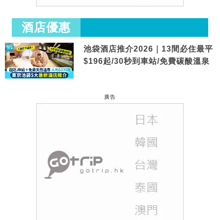
酒店優惠
池袋酒店推介2026｜13間必住最平
$196起/30秒到車站/免費碳酸溫泉
廣告