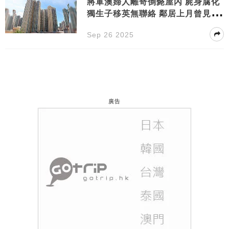
將軍澳婦人離奇倒斃屋內 屍身腐化
獨生子移英無聯絡 鄰居上月曾見過
死者
Sep 26 2025
廣告