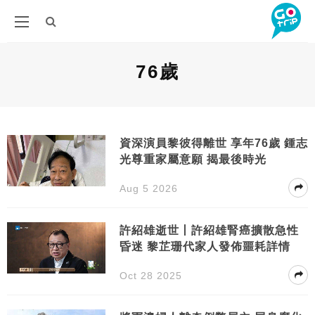
76歲
資深演員黎彼得離世 享年76歲 鍾志
光尊重家屬意願 揭最後時光
Aug 5 2026
許紹雄逝世丨許紹雄腎癌擴散急性
昏迷 黎芷珊代家人發佈噩耗詳情
Oct 28 2025