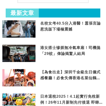
最新文章
名校女考40.5分入港醫！囂張言論
惹洗版下場極震撼
港女搭士慘捱無冷氣車廂！司機拋
「29蚊」偉論揭驚人結局
【為食出走】深圳千金級生日儀式
感餐廳！必食失傳香港名菜仙鶴神
針＋黃金松葉蟹斗
日本退稅2025！4.1起實行免稅新
例！26年11月新制先付後退 即睇步