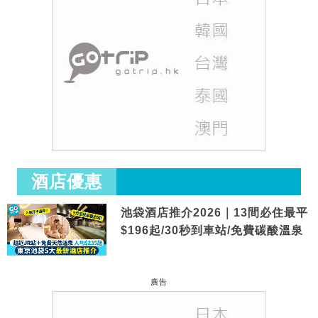
酒店優惠
池袋酒店推介2026｜13間必住最平
$196起/30秒到車站/免費碳酸溫泉
廣告