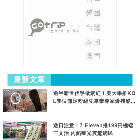
最新文章
逾半新世代爭做網紅！美大學推KO
L學位儲足粉絲先畢業專家爆殘酷現
實
遊日注意！7-Eleven推198円極端
三文治 內餡曝光震驚網民