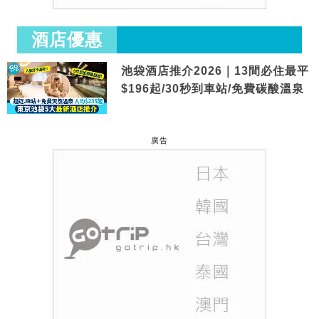
酒店優惠
池袋酒店推介2026｜13間必住最平
$196起/30秒到車站/免費碳酸溫泉
廣告