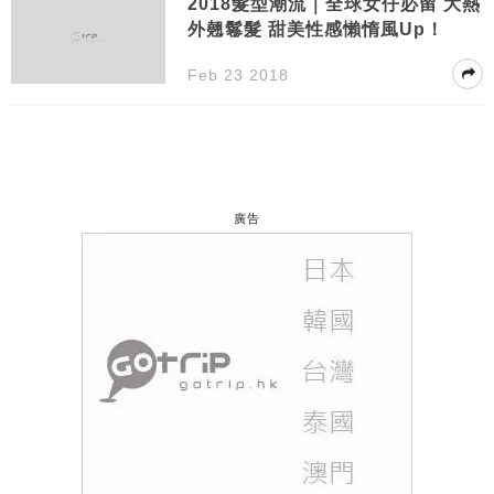
2018髮型潮流｜全球女仔必留 大熱
外翹鬈髮 甜美性感懶惰風Up！
Feb 23 2018
廣告