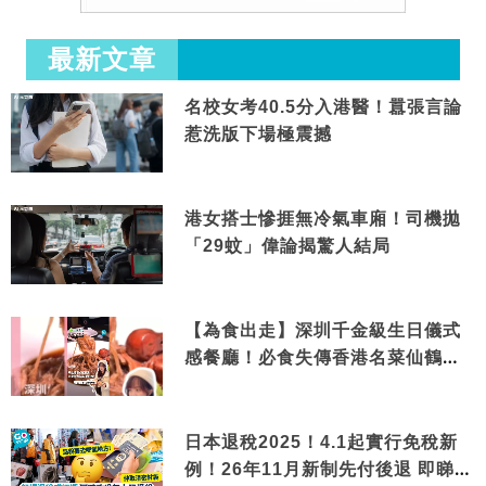
最新文章
名校女考40.5分入港醫！囂張言論
惹洗版下場極震撼
港女搭士慘捱無冷氣車廂！司機拋
「29蚊」偉論揭驚人結局
【為食出走】深圳千金級生日儀式
感餐廳！必食失傳香港名菜仙鶴神
針＋黃金松葉蟹斗
日本退稅2025！4.1起實行免稅新
例！26年11月新制先付後退 即睇步