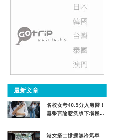
最新文章
名校女考40.5分入港醫！
囂張言論惹洗版下場極震
撼
港女搭士慘捱無冷氣車