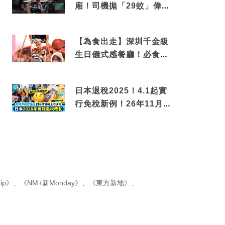
廂！司機拋「29蚊」偉論
揭驚人結局
【為食出走】深圳千金級
生日儀式感餐廳！必食失
傳香港名菜仙鶴神針＋黃
金松葉蟹斗
日本退稅2025！4.1起實
行免稅新例！26年11月
新制先付後退 即睇步驟！
ip》
、
《NM+新Monday》
、
《東方新地》
、