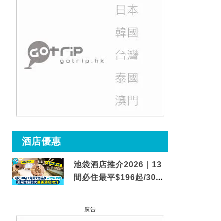
酒店優惠
池袋酒店推介2026｜13
間必住最平$196起/30秒
到車站/免費碳酸溫泉
廣告