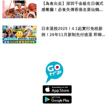
【為食出走】深圳千金級生日儀式
感餐廳！必食失傳香港名菜仙鶴神
針＋黃金松葉蟹斗
日本退稅2025！4.1起實行免稅新
例！26年11月新制先付後退 即睇步
驟！