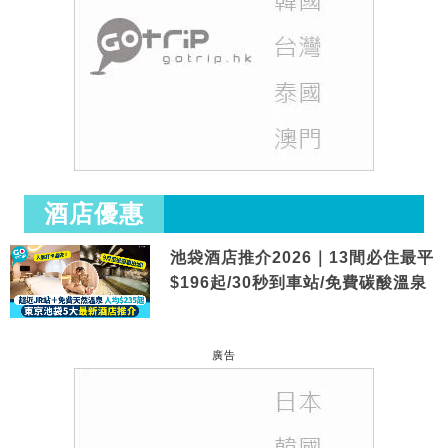
酒店優惠
池袋酒店推介2026｜13間必住最平
$196起/30秒到車站/免費碳酸溫泉
廣告