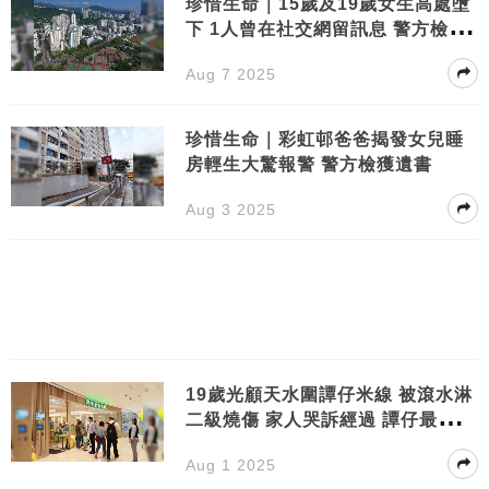
珍惜生命｜15歲及19歲女生高處墮
下 1人曾在社交網留訊息 警方檢獲
遺書
Aug 7 2025
珍惜生命｜彩虹邨爸爸揭發女兒睡
房輕生大驚報警 警方檢獲遺書
Aug 3 2025
19歲光顧天水圍譚仔米線 被滾水淋
二級燒傷 家人哭訴經過 譚仔最新回
應
Aug 1 2025