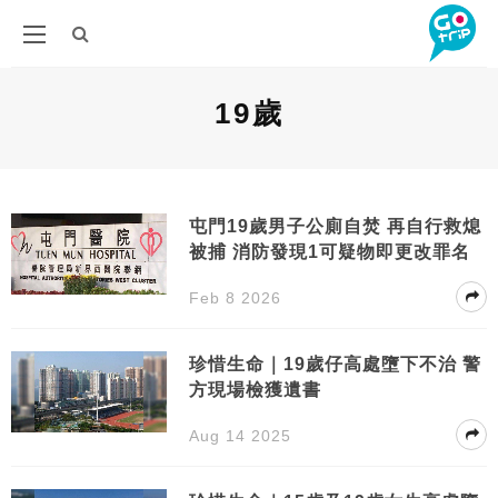
19歲
屯門19歲男子公廁自焚 再自行救熄
被捕 消防發現1可疑物即更改罪名
Feb 8 2026
珍惜生命｜19歲仔高處墮下不治 警
方現場檢獲遺書
Aug 14 2025