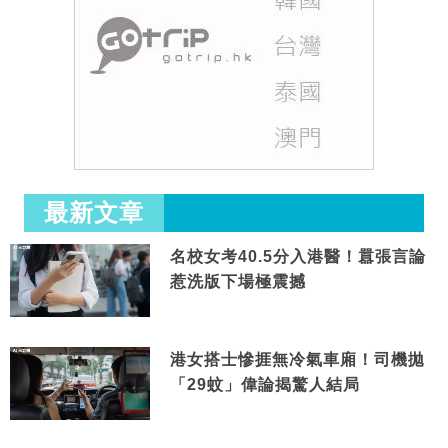
最新文章
名校女考40.5分入港醫！囂張言論
惹洗版下場極震撼
港女搭士慘捱無冷氣車廂！司機拋
「29蚊」偉論揭驚人結局