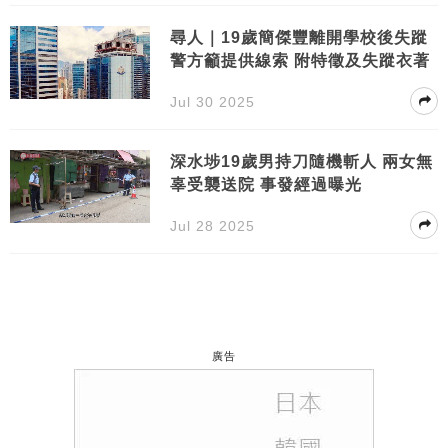
尋人｜19歲簡傑豐離開學校後失蹤
警方籲提供線索 附特徵及失蹤衣著
Jul 30 2025
深水埗19歲男持刀隨機斬人 兩女無
辜受襲送院 事發經過曝光
Jul 28 2025
廣告