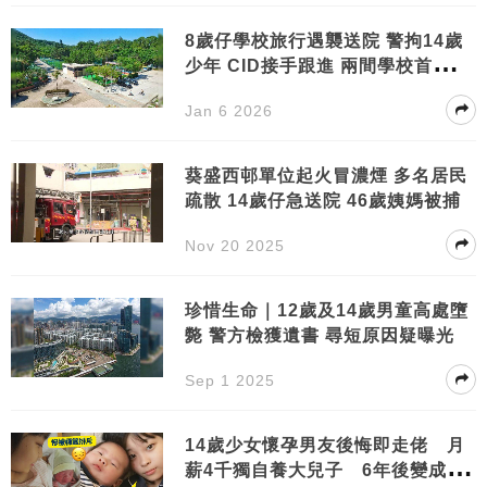
8歲仔學校旅行遇襲送院 警拘14歲
少年 CID接手跟進 兩間學校首回應
附事發經過
Jan 6 2026
葵盛西邨單位起火冒濃煙 多名居民
疏散 14歲仔急送院 46歲姨媽被捕
Nov 20 2025
珍惜生命｜12歲及14歲男童高處墮
斃 警方檢獲遺書 尋短原因疑曝光
Sep 1 2025
14歲少女懷孕男友後悔即走佬 月
薪4千獨自養大兒子 6年後變成