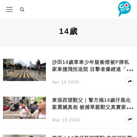
14歲
沙田14歲單車少年疑衝燈被P牌私
家車撞飛拒送院 目擊者爆經過「飛
咗上去大銀幕」
Apr 14 2026
東張西望獸父｜警方揭14歲仔風化
案震撼真相 被捕單親獸父真實家庭
背景曝光
Mar 10 2026