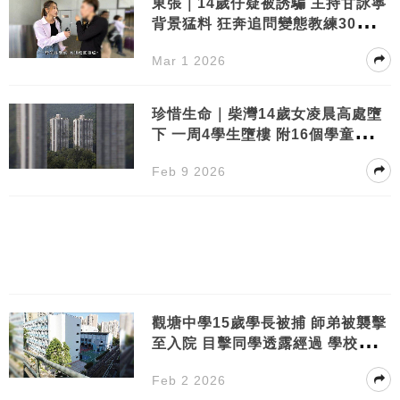
東張｜14歲仔疑被誘騙 主持甘詠寧
背景猛料 狂奔追問變態教練30條問
題
Mar 1 2026
珍惜生命｜柴灣14歲女凌晨高處墮
下 一周4學生墮樓 附16個學童常見
輕生徵兆
Feb 9 2026
觀塘中學15歲學長被捕 師弟被襲擊
至入院 目擊同學透露經過 學校校長
首回應
Feb 2 2026