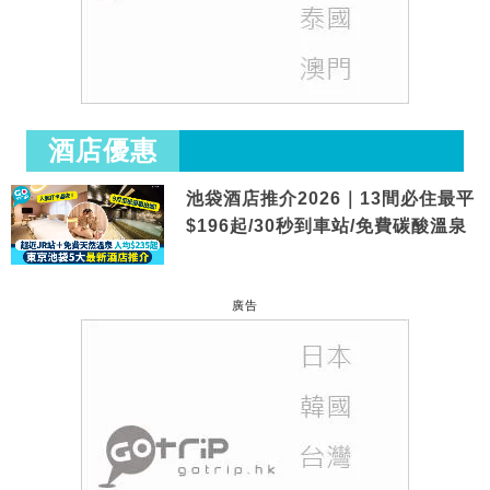
酒店優惠
池袋酒店推介2026｜13間必住最平
$196起/30秒到車站/免費碳酸溫泉
廣告