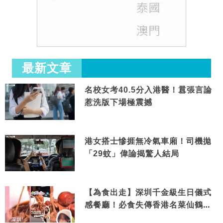
最新文章
名校女考40.5分入港醫！囂張言論
惹洗版下場極震撼
港女搭士慘捱無冷氣車廂！司機拋
「29蚊」偉論揭驚人結局
【為食出走】深圳千金級生日儀式
感餐廳！必食失傳香港名菜仙鶴神
針＋黃金松葉蟹斗