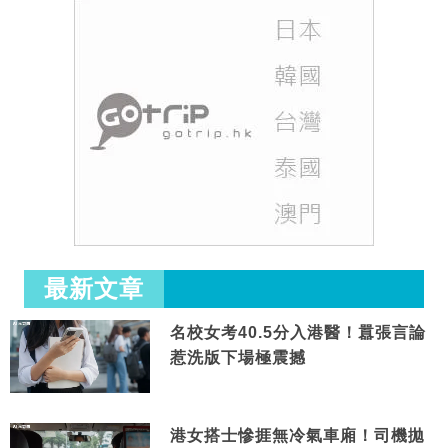
最新文章
名校女考40.5分入港醫！囂張言論
惹洗版下場極震撼
港女搭士慘捱無冷氣車廂！司機拋