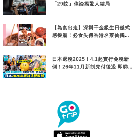
「29蚊」偉論揭驚人結局
【為食出走】深圳千金級生日儀式
感餐廳！必食失傳香港名菜仙鶴神
針＋黃金松葉蟹斗
日本退稅2025！4.1起實行免稅新
例！26年11月新制先付後退 即睇步
驟！