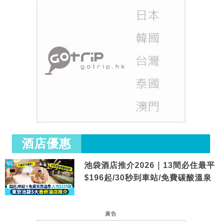
酒店優惠
池袋酒店推介2026｜13間必住最平
$196起/30秒到車站/免費碳酸溫泉
廣告