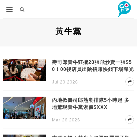
黃牛黨
壽司郎黃牛狂攬20張飛炒賣一張$5
0！00後店員出陰招賺快錢下場曝光
Jul 20 2026
內地掀壽司郎熱潮排隊5小時起 多
地驚現黃牛黨索價$XXX
Mar 26 2026