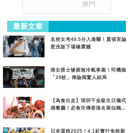
最新文章
名校女考40.5分入港醫！囂張言論
惹洗版下場極震撼
港女搭士慘捱無冷氣車廂！司機拋
「29蚊」偉論揭驚人結局
【為食出走】深圳千金級生日儀式
感餐廳！必食失傳香港名菜仙鶴神
針＋黃金松葉蟹斗
日本退稅2025！4.1起實行免稅新