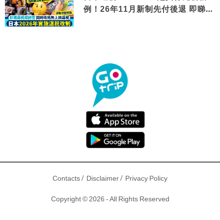
例！26年11月新制先付後退 即睇步
驟！
/
/
Contacts
Disclaimer
Privacy Policy
Copyright © 2026 - All Rights Reserved