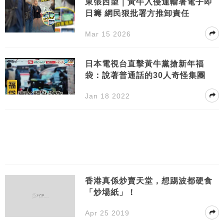
東張西望｜黃牛入侵運輸署電子即
日籌 網民狠批署方推卸責任
Mar 15 2026
日本電視台直擊黃牛黨搶新年福
袋：說著普通話的30人奇怪集團
Jan 18 2022
香港真係炒賣天堂，想踢波都硬食
「炒場紙」！
Apr 25 2019