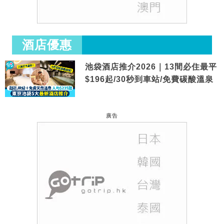
酒店優惠
池袋酒店推介2026｜13間必住最平
$196起/30秒到車站/免費碳酸溫泉
廣告