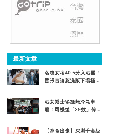
最新文章
名校女考40.5分入港醫！
囂張言論惹洗版下場極震
撼
港女搭士慘捱無冷氣車
廂！司機拋「29蚊」偉論
揭驚人結局
【為食出走】深圳千金級