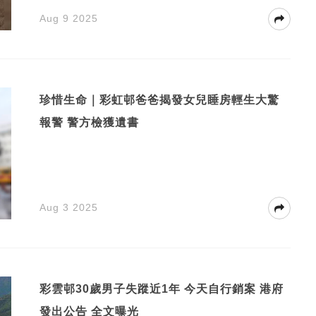
Aug 9 2025
珍惜生命｜彩虹邨爸爸揭發女兒睡房輕生大驚
報警 警方檢獲遺書
Aug 3 2025
彩雲邨30歲男子失蹤近1年 今天自行銷案 港府
發出公告 全文曝光