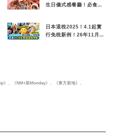
生日儀式感餐廳！必食失
傳香港名菜仙鶴神針＋黃
金松葉蟹斗
日本退稅2025！4.1起實
行免稅新例！26年11月
新制先付後退 即睇步驟！
ip》
、
《NM+新Monday》
、
《東方新地》
、