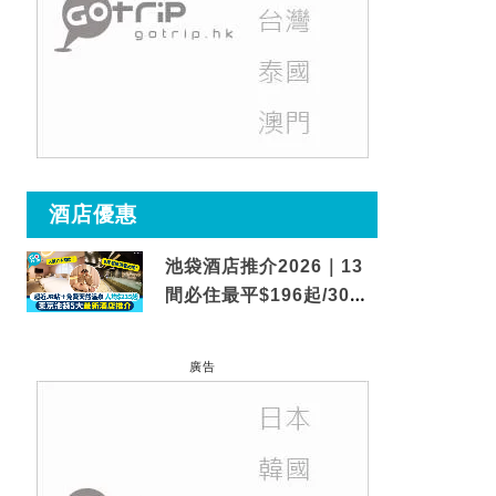
酒店優惠
池袋酒店推介2026｜13
間必住最平$196起/30秒
到車站/免費碳酸溫泉
廣告