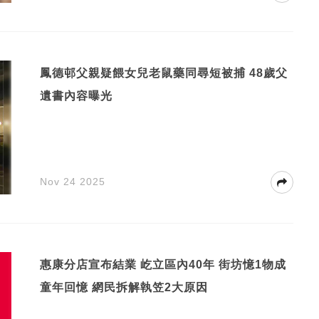
鳳德邨父親疑餵女兒老鼠藥同尋短被捕 48歲父
遺書內容曝光
Nov 24 2025
惠康分店宣布結業 屹立區內40年 街坊憶1物成
童年回憶 網民拆解執笠2大原因