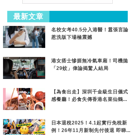
最新文章
名校女考40.5分入港醫！囂張言論
惹洗版下場極震撼
港女搭士慘捱無冷氣車廂！司機拋
「29蚊」偉論揭驚人結局
【為食出走】深圳千金級生日儀式
感餐廳！必食失傳香港名菜仙鶴神
針＋黃金松葉蟹斗
日本退稅2025！4.1起實行免稅新
例！26年11月新制先付後退 即睇步