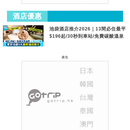
酒店優惠
池袋酒店推介2026｜13間必住最平
$196起/30秒到車站/免費碳酸溫泉
廣告