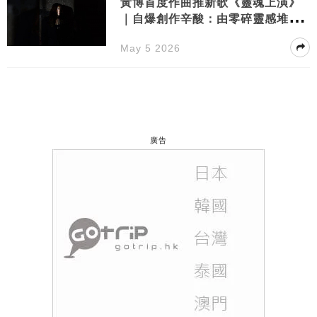
黃博首度作曲推新歌《靈魂上演》
｜自爆創作辛酸：由零碎靈感堆砌
而成！
May 5 2026
廣告