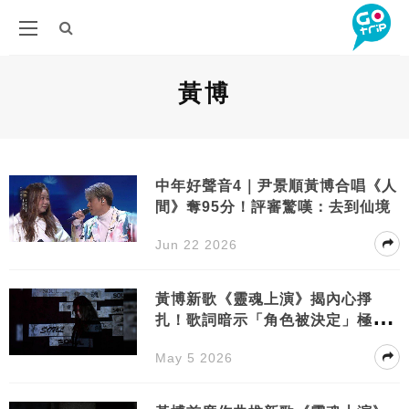
黃博
中年好聲音4｜尹景順黃博合唱《人
間》奪95分！評審驚嘆：去到仙境
Jun 22 2026
黃博新歌《靈魂上演》揭內心掙
扎！歌詞暗示「角色被決定」極無
奈？
May 5 2026