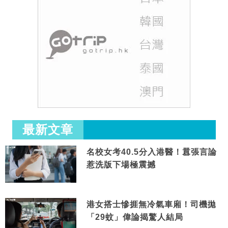
最新文章
名校女考40.5分入港醫！囂張言論
惹洗版下場極震撼
港女搭士慘捱無冷氣車廂！司機拋
「29蚊」偉論揭驚人結局