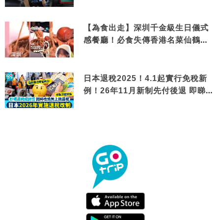
【為食出走】深圳千金級生日儀式
感餐廳！必食失傳香港名菜仙鶴神
針＋黃金松葉蟹斗
日本退稅2025！4.1起實行免稅新
例！26年11月新制先付後退 即睇步
驟！