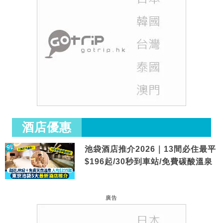
酒店優惠
池袋酒店推介2026｜13間必住最平
$196起/30秒到車站/免費碳酸溫泉
廣告