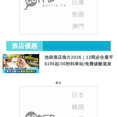
酒店優惠
池袋酒店推介2026｜13間必住最平
$196起/30秒到車站/免費碳酸溫泉
廣告