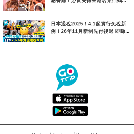
感餐廳！必食失傳香港名菜仙鶴神
針＋黃金松葉蟹斗
日本退稅2025！4.1起實行免稅新
例！26年11月新制先付後退 即睇步
驟！