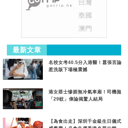
最新文章
名校女考40.5分入港醫！囂張言論
惹洗版下場極震撼
港女搭士慘捱無冷氣車廂！司機拋
「29蚊」偉論揭驚人結局
【為食出走】深圳千金級生日儀式