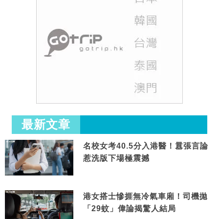
最新文章
名校女考40.5分入港醫！囂張言論
惹洗版下場極震撼
港女搭士慘捱無冷氣車廂！司機拋
「29蚊」偉論揭驚人結局