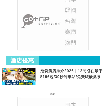
酒店優惠
池袋酒店推介2026｜13間必住最平
$196起/30秒到車站/免費碳酸溫泉
廣告