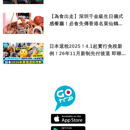
【為食出走】深圳千金級生日儀式
感餐廳！必食失傳香港名菜仙鶴神
針＋黃金松葉蟹斗
日本退稅2025！4.1起實行免稅新
例！26年11月新制先付後退 即睇步
驟！