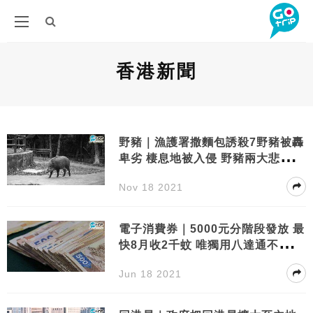
香港新聞
野豬｜漁護署撒麵包誘殺7野豬被轟
卑劣 棲息地被入侵 野豬兩大悲歌｜
附行山遇野豬貼士
Nov 18 2021
電子消費券｜5000元分階段發放 最
快8月收2千蚊 唯獨用八達通不能合
併使用
Jun 18 2021