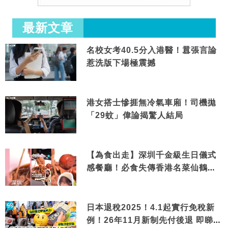
最新文章
名校女考40.5分入港醫！囂張言論
惹洗版下場極震撼
港女搭士慘捱無冷氣車廂！司機拋
「29蚊」偉論揭驚人結局
【為食出走】深圳千金級生日儀式
感餐廳！必食失傳香港名菜仙鶴神
針＋黃金松葉蟹斗
日本退稅2025！4.1起實行免稅新
例！26年11月新制先付後退 即睇步