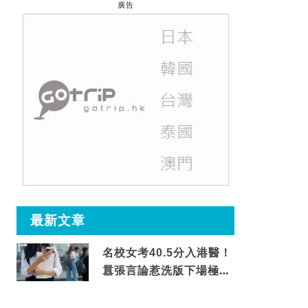
廣告
最新文章
名校女考40.5分入港醫！
囂張言論惹洗版下場極震
撼