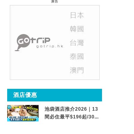
廣告
酒店優惠
池袋酒店推介2026｜13
間必住最平$196起/30秒
到車站/免費碳酸溫泉