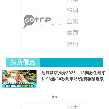
酒店優惠
池袋酒店推介2026｜13間必住最平
$196起/30秒到車站/免費碳酸溫泉
廣告