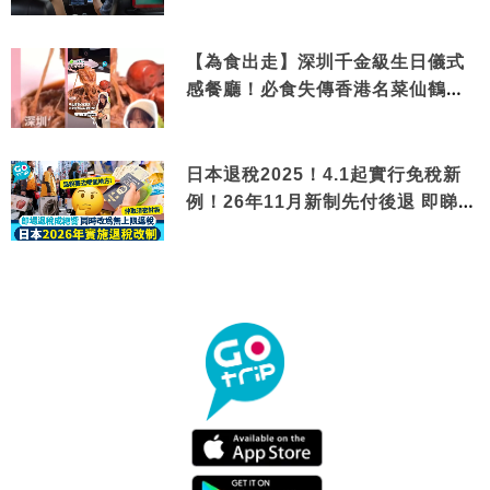
【為食出走】深圳千金級生日儀式
感餐廳！必食失傳香港名菜仙鶴神
針＋黃金松葉蟹斗
日本退稅2025！4.1起實行免稅新
例！26年11月新制先付後退 即睇步
驟！