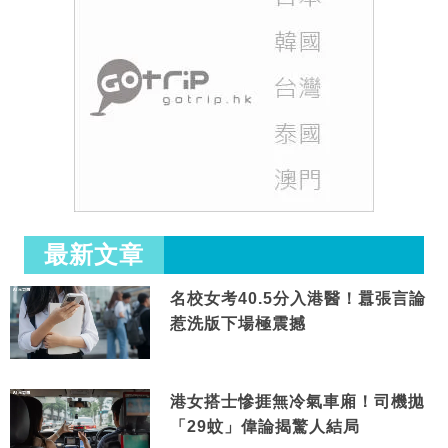
最新文章
名校女考40.5分入港醫！囂張言論
惹洗版下場極震撼
港女搭士慘捱無冷氣車廂！司機拋
「29蚊」偉論揭驚人結局