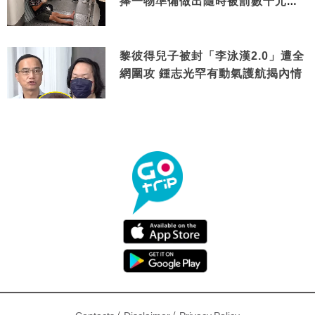
捧一物準備做出隨時被罰數千元舉
動
黎彼得兒子被封「李泳漢2.0」遭全
網圍攻 鍾志光罕有動氣護航揭內情