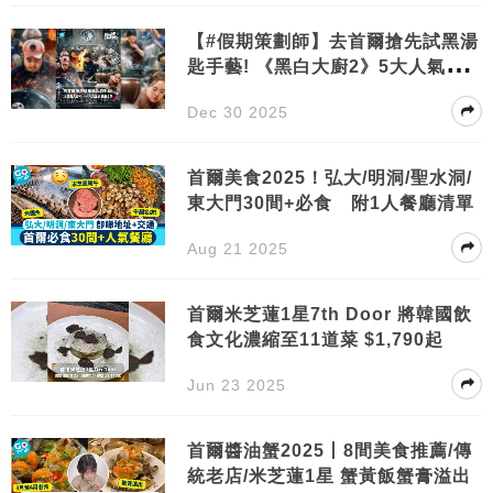
【#假期策劃師】去首爾搶先試黑湯
匙手藝! 《黑白大廚2》5大人氣主
廚餐廳合集
Dec 30 2025
首爾美食2025！弘大/明洞/聖水洞/
東大門30間+必食 附1人餐廳清單
Aug 21 2025
首爾米芝蓮1星7th Door 將韓國飲
食文化濃縮至11道菜 $1,790起
Jun 23 2025
首爾醬油蟹2025丨8間美食推薦/傳
統老店/米芝蓮1星 蟹黃飯蟹膏溢出