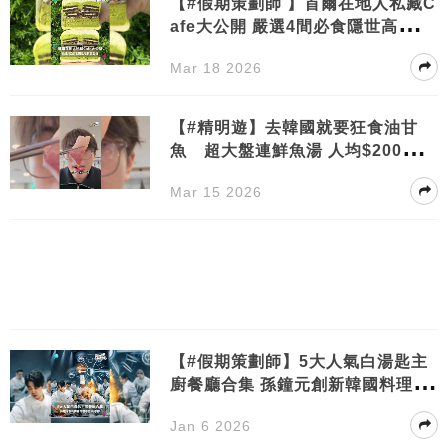
【#假期策劃師 】首爾在地人私藏C
afe大公開 嚴選4間必食隱世高質麵
包店
Mar 18 2026
【#精明遊】去韓國就要狂食油甘
魚 超大盤連鮮魚湯 人均$200超抵
食
Mar 15 2026
【#假期策劃師】5大人氣白湯匙主
廚餐廳合集 孫鐘元創新韓國料理不
能不試吧!
Jan 6 2026