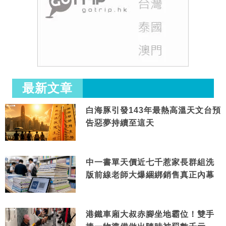
最新文章
白海豚引發143年最熱高溫天文台預
告惡夢持續至這天
中一書單天價近七千惹家長群組洗
版前線老師大爆綑綁銷售真正內幕
港鐵車廂大叔赤腳坐地霸位！雙手