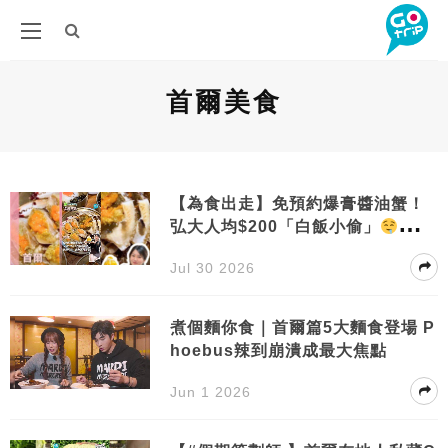
首爾美食
【為食出走】免預約爆膏醬油蟹！
弘大人均$200「白飯小偷」
必點
三人套餐＋現金支付享95折！
Jul 30 2026
煮個麵你食｜首爾篇5大麵食登場 P
hoebus辣到崩潰成最大焦點
Jun 1 2026