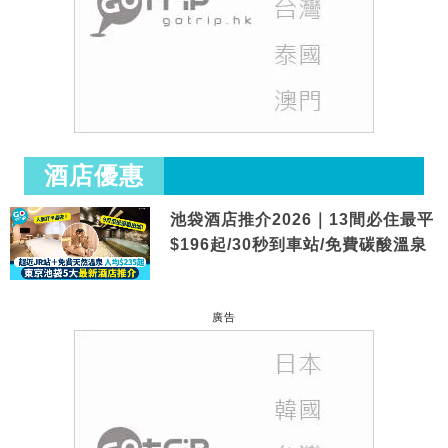
酒店優惠
池袋酒店推介2026｜13間必住最平
$196起/30秒到車站/免費碳酸溫泉
廣告