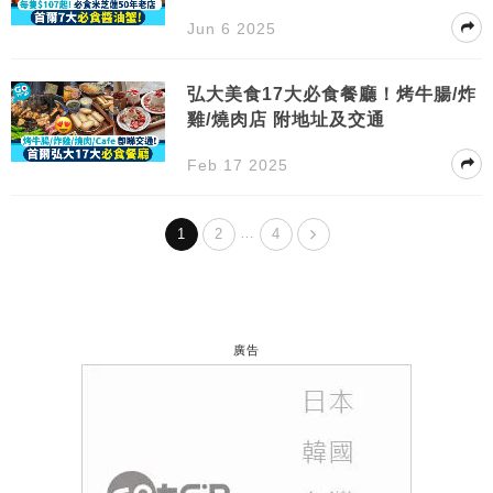
Jun 6 2025
弘大美食17大必食餐廳！烤牛腸/炸
雞/燒肉店 附地址及交通
Feb 17 2025
…
1
2
4
廣告