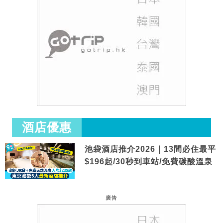
酒店優惠
池袋酒店推介2026｜13間必住最平
$196起/30秒到車站/免費碳酸溫泉
廣告