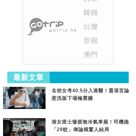
最新文章
名校女考40.5分入港醫！囂張言論
惹洗版下場極震撼
港女搭士慘捱無冷氣車廂！司機拋
「29蚊」偉論揭驚人結局