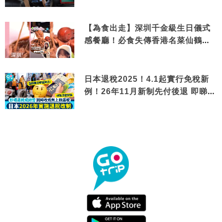
【為食出走】深圳千金級生日儀式
感餐廳！必食失傳香港名菜仙鶴神
針＋黃金松葉蟹斗
日本退稅2025！4.1起實行免稅新
例！26年11月新制先付後退 即睇步
驟！