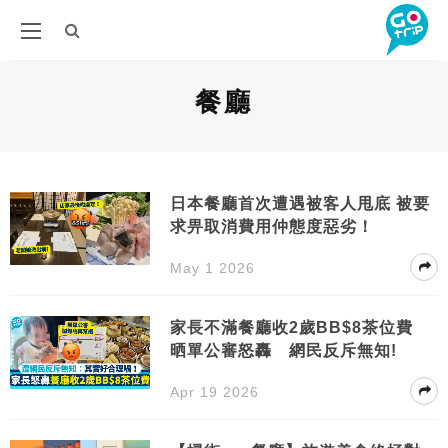
餐廳
日本餐廳首次遭遇被客人甩底 被要
求畀取消費用仲態度惡劣！
May 1 2026
家長不滿餐廳收2歲BB$8茶位費
晒單公審怒轟 網民反斥無知!
Apr 19 2026