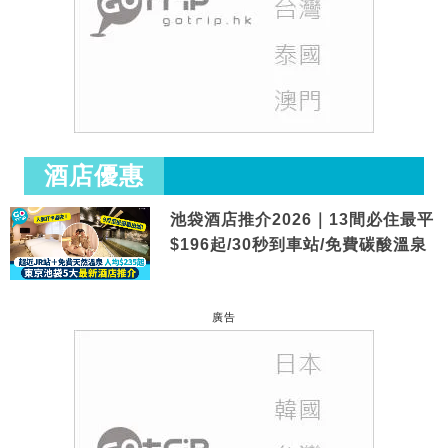
酒店優惠
池袋酒店推介2026｜13間必住最平
$196起/30秒到車站/免費碳酸溫泉
廣告