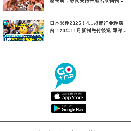
感餐廳！必食失傳香港名菜仙鶴神
針＋黃金松葉蟹斗
日本退稅2025！4.1起實行免稅新
例！26年11月新制先付後退 即睇步
驟！