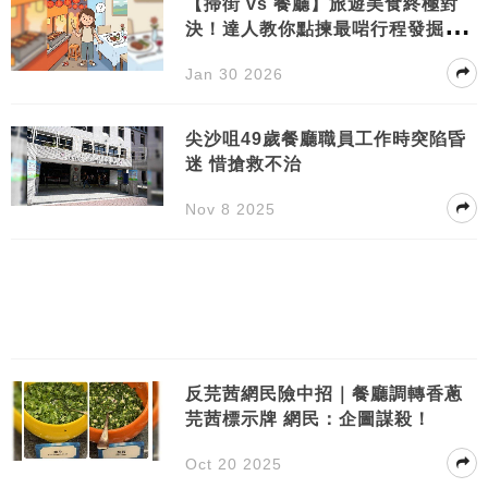
【掃街 vs 餐廳】旅遊美食終極對
決！達人教你點揀最啱行程發掘地
道滋味！
Jan 30 2026
尖沙咀49歲餐廳職員工作時突陷昏
迷 惜搶救不治
Nov 8 2025
反芫茜網民險中招｜餐廳調轉香蔥
芫茜標示牌 網民：企圖謀殺！
Oct 20 2025