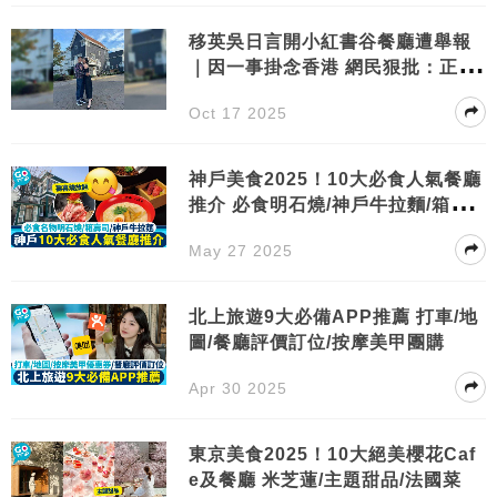
移英吳日言開小紅書谷餐廳遭舉報
｜因一事掛念香港 網民狠批：正垃
圾
Oct 17 2025
神戶美食2025！10大必食人氣餐廳
推介 必食明石燒/神戶牛拉麵/箱壽
司
May 27 2025
北上旅遊9大必備APP推薦 打車/地
圖/餐廳評價訂位/按摩美甲團購
Apr 30 2025
東京美食2025！10大絕美櫻花Caf
e及餐廳 米芝蓮/主題甜品/法國菜