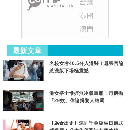
最新文章
名校女考40.5分入港醫！囂張言論
惹洗版下場極震撼
港女搭士慘捱無冷氣車廂！司機拋
「29蚊」偉論揭驚人結局
【為食出走】深圳千金級生日儀式