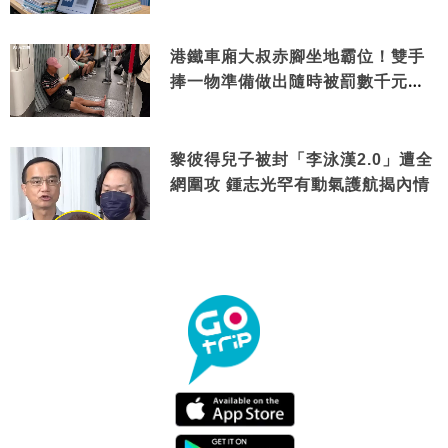
港鐵車廂大叔赤腳坐地霸位！雙手
捧一物準備做出隨時被罰數千元舉
動
黎彼得兒子被封「李泳漢2.0」遭全
網圍攻 鍾志光罕有動氣護航揭內情