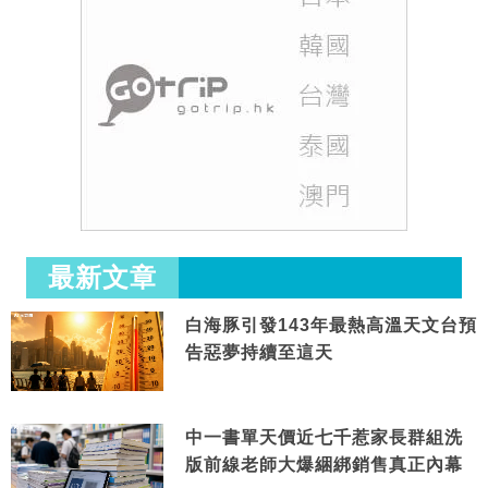
最新文章
白海豚引發143年最熱高溫天文台預
告惡夢持續至這天
中一書單天價近七千惹家長群組洗
版前線老師大爆綑綁銷售真正內幕