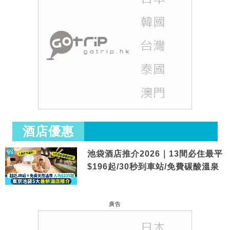
酒店優惠
池袋酒店推介2026｜13間必住最平
$196起/30秒到車站/免費碳酸溫泉
廣告