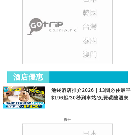
酒店優惠
池袋酒店推介2026｜13間必住最平
$196起/30秒到車站/免費碳酸溫泉
廣告