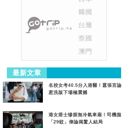
最新文章
名校女考40.5分入港醫！囂張言論
惹洗版下場極震撼
港女搭士慘捱無冷氣車廂！司機拋
「29蚊」偉論揭驚人結局