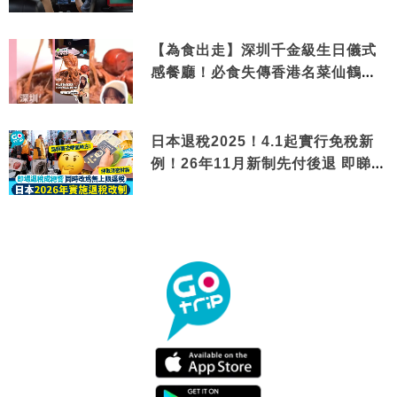
【為食出走】深圳千金級生日儀式
感餐廳！必食失傳香港名菜仙鶴神
針＋黃金松葉蟹斗
日本退稅2025！4.1起實行免稅新
例！26年11月新制先付後退 即睇步
驟！