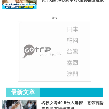
$196起/30秒到車站/免費碳酸溫泉
廣告
最新文章
名校女考40.5分入港醫！囂張言論
惹洗版下場極震撼