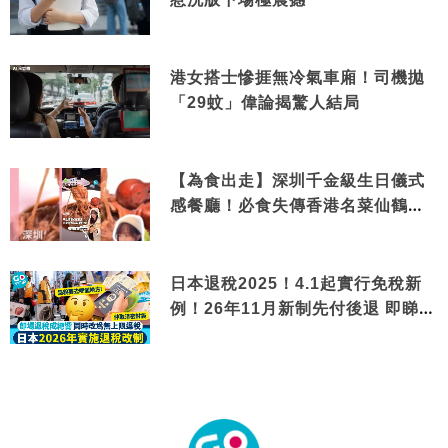
港女搭士慘捱無冷氣車廂！司機拋
「29蚊」偉論揭驚人結局
【為食出走】深圳千金級生日儀式
感餐廳！必食失傳香港名菜仙鶴神
針＋黃金松葉蟹斗
日本退稅2025！4.1起實行免稅新
例！26年11月新制先付後退 即睇步
驟！