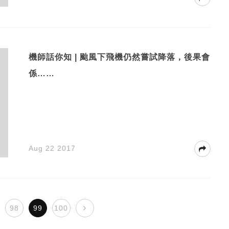
機師話你知 | 颱風下飛機仍然嘗試降落，後果會
係……
Aug 22 2017
98
99
100