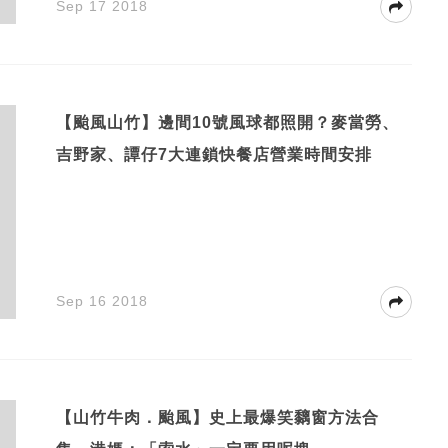
Sep 17 2018
【颱風山竹】邊間10號風球都照開？麥當勞、
吉野家、譚仔7大連鎖快餐店營業時間安排
Sep 16 2018
【山竹牛肉．颱風】史上最爆笑黐窗方法合