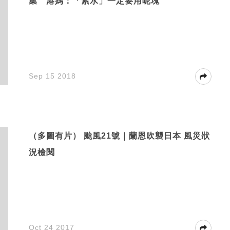
集 港媽：「索水」一定要用呢塊
Sep 15 2018
（多圖有片） 颱風21號｜蘭恩吹襲日本 風災狀
況檢閱
Oct 24 2017