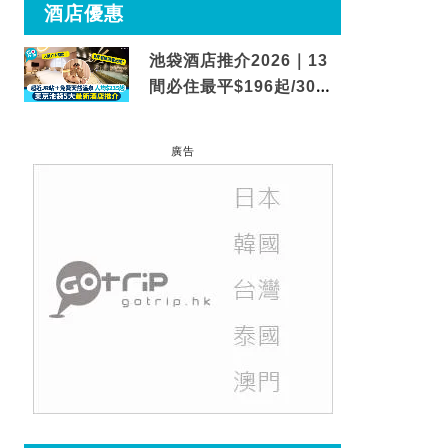
酒店優惠
池袋酒店推介2026｜13
間必住最平$196起/30秒
到車站/免費碳酸溫泉
廣告