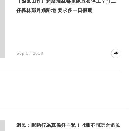
【颱風山竹】超級混亂都拒絕宣布停工？打工
仔轟林鄭月娥離地 要求多一日假期
Sep 17 2018
網民：呢啲行為真係好自私！ 4種不同玩命追風