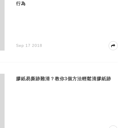
行為
Sep 17 2018
膠紙易撕跡難清？教你3個方法輕鬆清膠紙跡