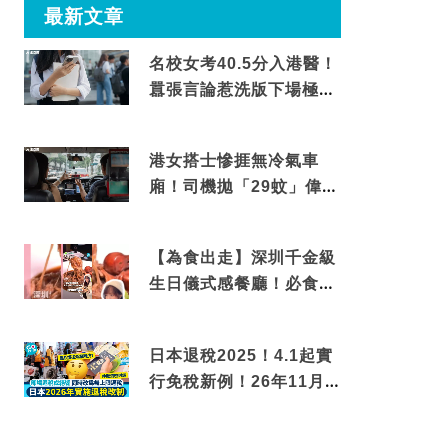
最新文章
名校女考40.5分入港醫！
囂張言論惹洗版下場極震
撼
港女搭士慘捱無冷氣車
廂！司機拋「29蚊」偉論
揭驚人結局
【為食出走】深圳千金級
生日儀式感餐廳！必食失
傳香港名菜仙鶴神針＋黃
金松葉蟹斗
日本退稅2025！4.1起實
行免稅新例！26年11月
新制先付後退 即睇步驟！