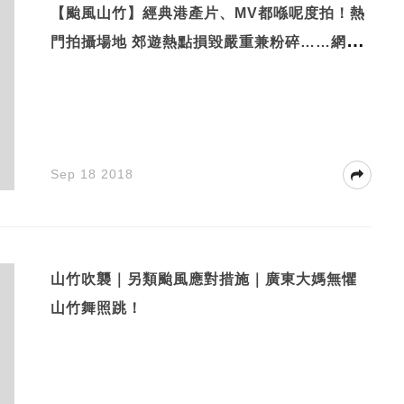
【颱風山竹】經典港產片、MV都喺呢度拍！熱
門拍攝場地 郊遊熱點損毀嚴重兼粉碎……網民
大喊：可惜！
Sep 18 2018
山竹吹襲｜另類颱風應對措施｜廣東大媽無懼
山竹舞照跳！