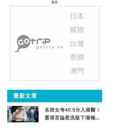
廣告
最新文章
名校女考40.5分入港醫！
囂張言論惹洗版下場極震
撼