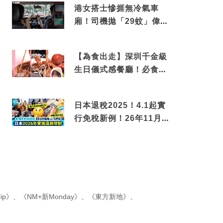
港女搭士慘捱無冷氣車
廂！司機拋「29蚊」偉論
揭驚人結局
【為食出走】深圳千金級
生日儀式感餐廳！必食失
傳香港名菜仙鶴神針＋黃
金松葉蟹斗
日本退稅2025！4.1起實
行免稅新例！26年11月
新制先付後退 即睇步
驟！
ip》
、
《NM+新Monday》
、
《東方新地》
、