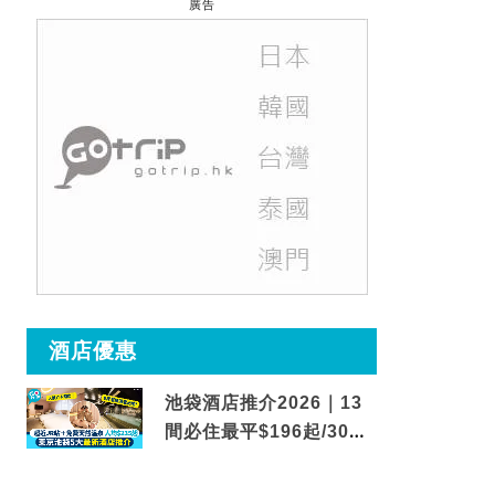
廣告
酒店優惠
池袋酒店推介2026｜13
間必住最平$196起/30秒
到車站/免費碳酸溫泉