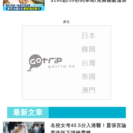
$196起/30秒到車站/免費碳酸溫泉
廣告
最新文章
名校女考40.5分入港醫！囂張言論
惹洗版下場極震撼