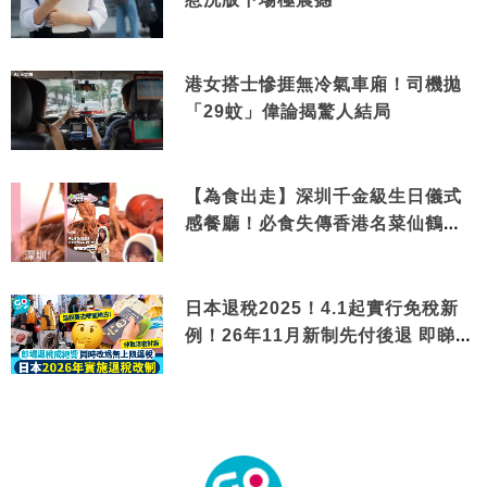
港女搭士慘捱無冷氣車廂！司機拋
「29蚊」偉論揭驚人結局
【為食出走】深圳千金級生日儀式
感餐廳！必食失傳香港名菜仙鶴神
針＋黃金松葉蟹斗
日本退稅2025！4.1起實行免稅新
例！26年11月新制先付後退 即睇步
驟！