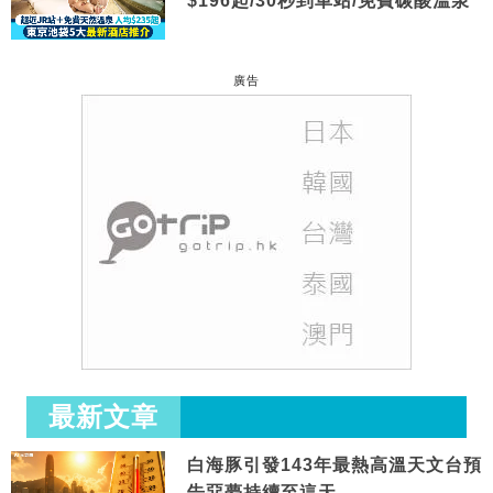
$196起/30秒到車站/免費碳酸溫泉
廣告
最新文章
白海豚引發143年最熱高溫天文台預
告惡夢持續至這天