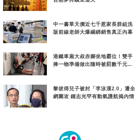
中一書單天價近七千惹家長群組洗
版前線老師大爆綑綁銷售真正內幕
港鐵車廂大叔赤腳坐地霸位！雙手
捧一物準備做出隨時被罰數千元舉
動
黎彼得兒子被封「李泳漢2.0」遭全
網圍攻 鍾志光罕有動氣護航揭內情