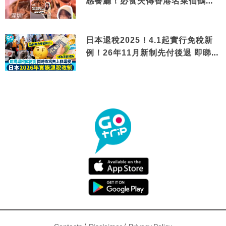
感餐廳！必食失傳香港名菜仙鶴神
針＋黃金松葉蟹斗
日本退稅2025！4.1起實行免稅新
例！26年11月新制先付後退 即睇步
驟！