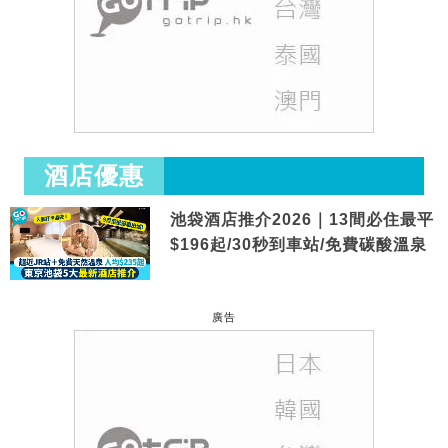
酒店優惠
池袋酒店推介2026｜13間必住最平
$196起/30秒到車站/免費碳酸溫泉
廣告