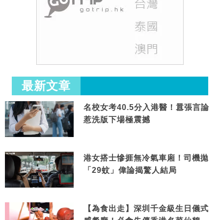
最新文章
名校女考40.5分入港醫！囂張言論
惹洗版下場極震撼
港女搭士慘捱無冷氣車廂！司機拋
「29蚊」偉論揭驚人結局
【為食出走】深圳千金級生日儀式