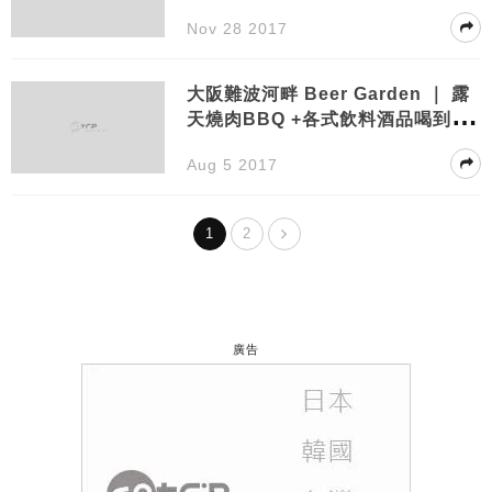
惠車票總整理
Nov 28 2017
大阪難波河畔 Beer Garden ｜ 露
天燒肉BBQ +各式飲料酒品喝到
飽！ @波哩の大阪手帳
Aug 5 2017
1
2
廣告