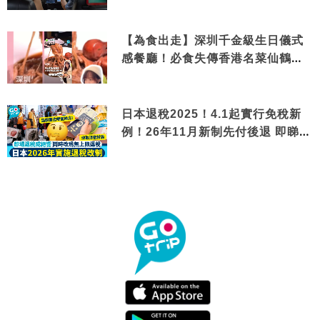
【為食出走】深圳千金級生日儀式
感餐廳！必食失傳香港名菜仙鶴神
針＋黃金松葉蟹斗
日本退稅2025！4.1起實行免稅新
例！26年11月新制先付後退 即睇步
驟！