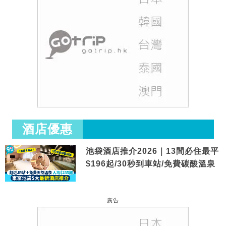
酒店優惠
池袋酒店推介2026｜13間必住最平
$196起/30秒到車站/免費碳酸溫泉
廣告