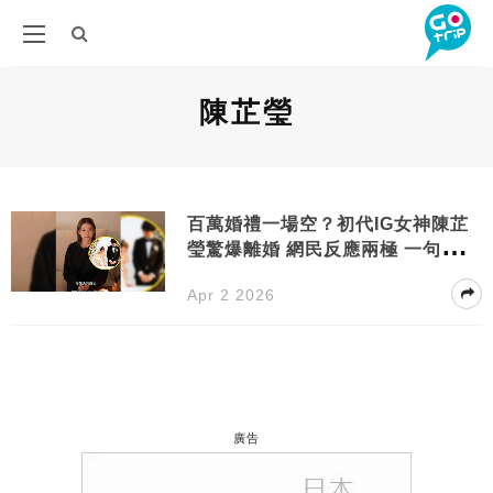
陳芷瑩
百萬婚禮一場空？初代IG女神陳芷
瑩驚爆離婚 網民反應兩極 一句話揭
「唔簽紙」終極內情
Apr 2 2026
廣告