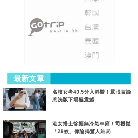
最新文章
名校女考40.5分入港醫！囂張言論
惹洗版下場極震撼
港女搭士慘捱無冷氣車廂！司機拋
「29蚊」偉論揭驚人結局