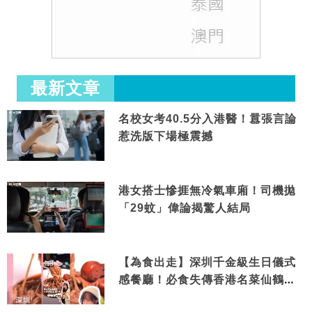
最新文章
名校女考40.5分入港醫！囂張言論
惹洗版下場極震撼
港女搭士慘捱無冷氣車廂！司機拋
「29蚊」偉論揭驚人結局
【為食出走】深圳千金級生日儀式
感餐廳！必食失傳香港名菜仙鶴神
針＋黃金松葉蟹斗