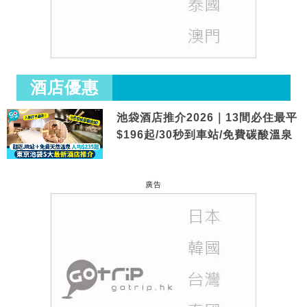
酒店優惠
池袋酒店推介2026｜13間必住最平
$196起/30秒到車站/免費碳酸溫泉
廣告