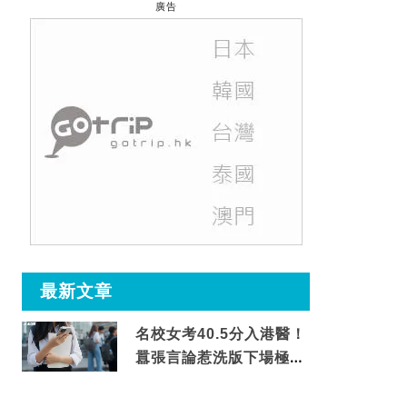
廣告
最新文章
名校女考40.5分入港醫！
囂張言論惹洗版下場極震
撼