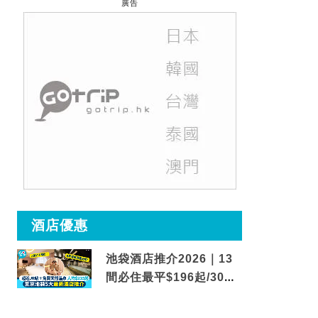
廣告
酒店優惠
池袋酒店推介2026｜13
間必住最平$196起/30秒
到車站/免費碳酸溫泉