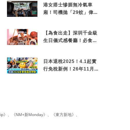
港女搭士慘捱無冷氣車
廂！司機拋「29蚊」偉論
揭驚人結局
【為食出走】深圳千金級
生日儀式感餐廳！必食失
傳香港名菜仙鶴神針＋黃
金松葉蟹斗
日本退稅2025！4.1起實
行免稅新例！26年11月
新制先付後退 即睇步
驟！
ip》
、
《NM+新Monday》
、
《東方新地》
、