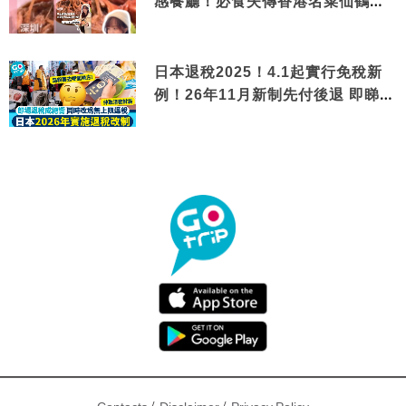
感餐廳！必食失傳香港名菜仙鶴神
針＋黃金松葉蟹斗
日本退稅2025！4.1起實行免稅新
例！26年11月新制先付後退 即睇步
驟！