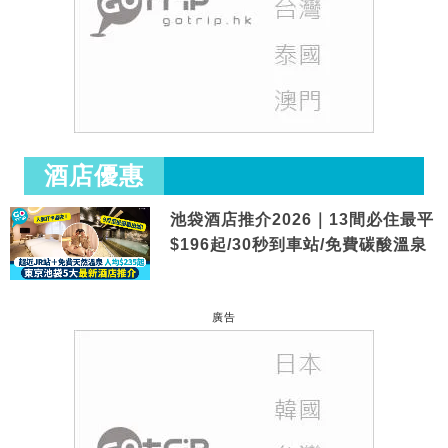
酒店優惠
池袋酒店推介2026｜13間必住最平
$196起/30秒到車站/免費碳酸溫泉
廣告