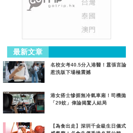
最新文章
名校女考40.5分入港醫！囂張言論
惹洗版下場極震撼
港女搭士慘捱無冷氣車廂！司機拋
「29蚊」偉論揭驚人結局
【為食出走】深圳千金級生日儀式