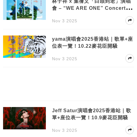
林子祥 x 葉蒨文「白頭到老」演唱
會 – “WE ARE ONE” Concert 20
25｜門票票價/購票日期/座位表/搶
Nov 3 2025
飛攻略一文睇清
yama演唱會2025香港站｜歌單+座
位表一覽！10.22麥花臣開騷
Nov 3 2025
Jeff Satur演唱會2025香港站｜歌
單+座位表一覽！10.9麥花臣開騷
Nov 3 2025