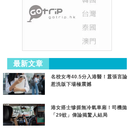
最新文章
名校女考40.5分入港醫！囂張言論
惹洗版下場極震撼
港女搭士慘捱無冷氣車廂！司機拋
「29蚊」偉論揭驚人結局