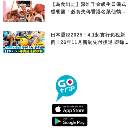
【為食出走】深圳千金級生日儀式
感餐廳！必食失傳香港名菜仙鶴神
針＋黃金松葉蟹斗
日本退稅2025！4.1起實行免稅新
例！26年11月新制先付後退 即睇步
驟！