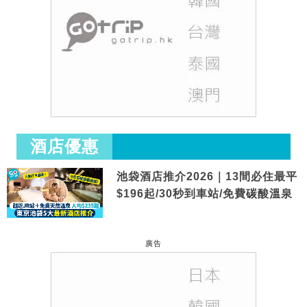
酒店優惠
池袋酒店推介2026｜13間必住最平
$196起/30秒到車站/免費碳酸溫泉
廣告