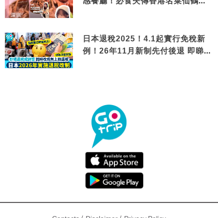
感餐廳！必食失傳香港名菜仙鶴神
針＋黃金松葉蟹斗
日本退稅2025！4.1起實行免稅新
例！26年11月新制先付後退 即睇步
驟！