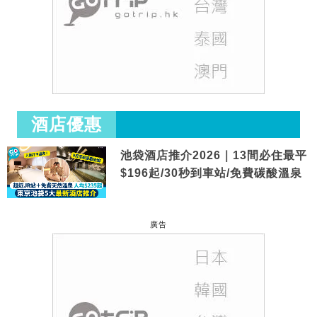
酒店優惠
池袋酒店推介2026｜13間必住最平
$196起/30秒到車站/免費碳酸溫泉
廣告