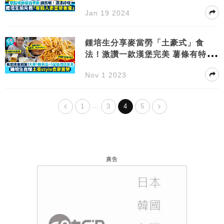
Jan 19 2024
鍾培生分享麥當勞「土豪式」食
法！激讚一款漢堡完美 薯條有特別
食法
Nov 1 2023
…
1
3
4
5
廣告