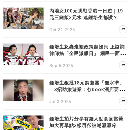
內地女100元挑戰香港一日遊｜19
元三餸飯2元水 連鍾培生都讚？
Oct 31 2025
鍾培生怒轟走塑政策超擾民 正諮詢
律師搞「全民派膠日」 網民一面倒
激讚！
Sep 5 2025
鍾培生狠批18元窮遊團「無水準」
3招助旅遊業：冇book酒店要即
日離境
Jul 3 2025
鍾培生拍片分享有錢人點食麥當勞
加大再單點2樣嘢卻被嘲濕濕碎