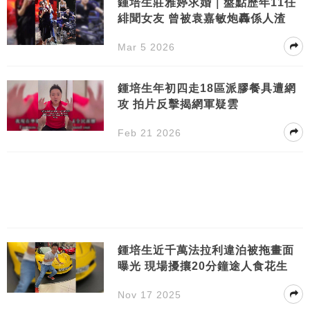
鍾培生莊雅婷求婚｜盤點歷年11任
緋聞女友 曾被袁嘉敏炮轟係人渣
Mar 5 2026
鍾培生年初四走18區派膠餐具遭網
攻 拍片反擊揭網軍疑雲
Feb 21 2026
鍾培生近千萬法拉利違泊被拖畫面
曝光 現場擾攘20分鐘途人食花生
Nov 17 2025