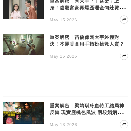
重案解密｜陶大宇「丁益蟹」上
身！虐殺富豪再爆歪理金句辣㷫網
民
May 15 2026
重案解密｜苗僑偉陶大宇終極對
決！岑麗香竟用手指扮槍救人質？
May 15 2026
重案解密｜梁靖琪冷血特工結局神
反轉 現實歷桃色風波 兩段婚姻引熱
議
May 13 2026