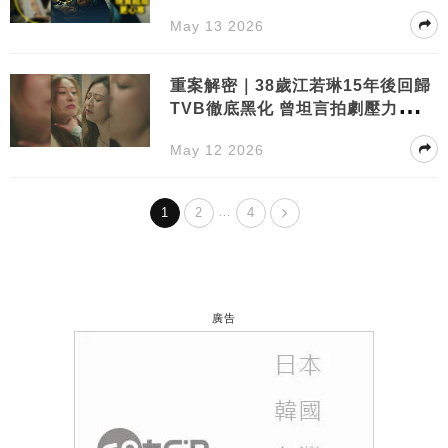
同
May 13 2026
重案解密｜38歲江若琳15年後回歸
TVB徹底黑化 曾坦言拍劇壓力大：
最怕累街坊
May 12 2026
…
1
2
4
廣告