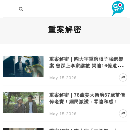
重案解密
重案解密｜陶大宇重演張子強綁架
案 曾踩上李家講數 揭逾16億遺產去
向
May 15 2026
重案解密｜78歲姜大衛演67歲苗僑
偉老竇！網民激讚：零違和感！
May 15 2026