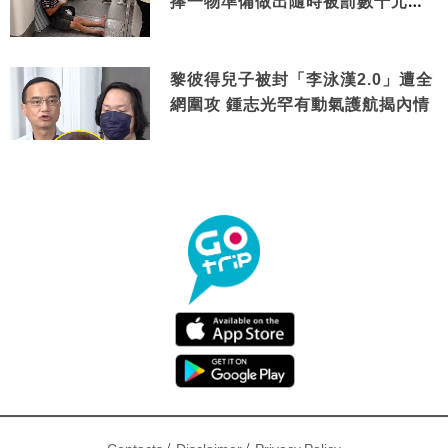
捧一物準備做出隨時被罰數千元舉
動
黎彼得兒子被封「李泳漢2.0」遭全
網圍攻 鍾志光罕有動氣護航揭內情