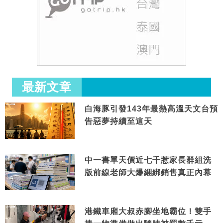
最新文章
白海豚引發143年最熱高溫天文台預
告惡夢持續至這天
中一書單天價近七千惹家長群組洗
版前線老師大爆綑綁銷售真正內幕
港鐵車廂大叔赤腳坐地霸位！雙手