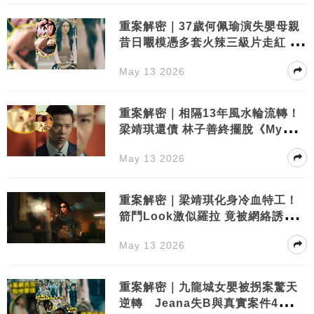
重案解密｜37歲何佩瑜演失嬰母親
昔日𡃁模憑多套火辣三級片走紅 與
翁子光拍拖一年半
May 13 2026
重案解密｜相隔13年風水輪流轉！
梁靖琪還債 林子善終擺脫《My盛L
ady》宿命？
May 13 2026
重案解密｜梁靖琪化身冷血特工！
箭鬥Look激似羅拉 竟被網絡誘騙
殺人？
May 13 2026
重案解密｜九龍城女嬰被拐案驚天
逆轉 Jeana失B與真實案件4大異