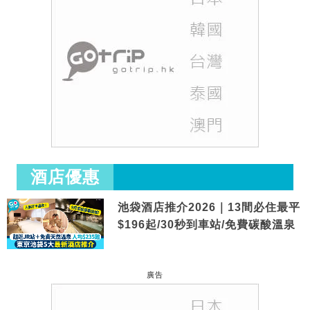
酒店優惠
池袋酒店推介2026｜13間必住最平
$196起/30秒到車站/免費碳酸溫泉
廣告