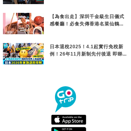
【為食出走】深圳千金級生日儀式
感餐廳！必食失傳香港名菜仙鶴神
針＋黃金松葉蟹斗
日本退稅2025！4.1起實行免稅新
例！26年11月新制先付後退 即睇步
驟！