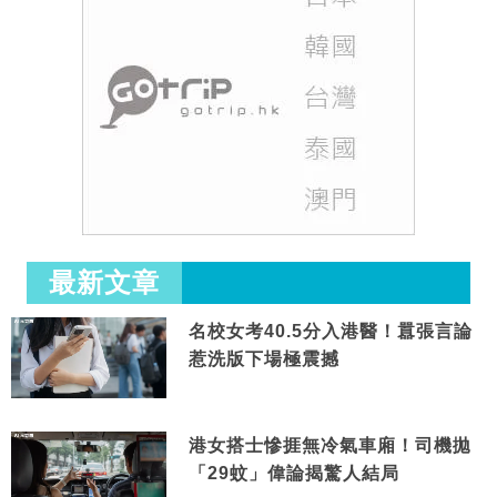
最新文章
名校女考40.5分入港醫！囂張言論
惹洗版下場極震撼
港女搭士慘捱無冷氣車廂！司機拋
「29蚊」偉論揭驚人結局