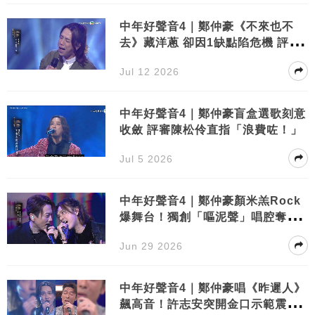
中年好聲音4｜鄭仲豪《不來也不
去》藏洋蔥 卻因1缺點陷危機 評審
點出失分位
Jul 12 2026
中年好聲音4｜鄭仲豪盲盒選歌刻意
收斂 評審陳松伶直指「浪費咗！」
Jul 5 2026
中年好聲音4｜鄭仲豪顏米羔Rock
爆舞台！獨創「嘔泥聲」唱腔奪95
分震驚全場
Jun 29 2026
中年好聲音4｜鄭仲豪唱《昨遲人》
飆高音！許志安突開金口示範震驚