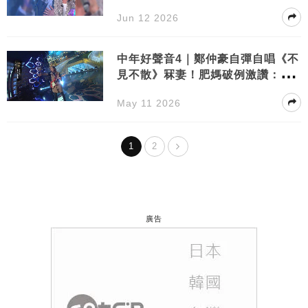
全場
Jun 12 2026
中年好聲音4｜鄭仲豪自彈自唱《不
見不散》冧妻！肥媽破例激讚：值
得
May 11 2026
1
2
廣告