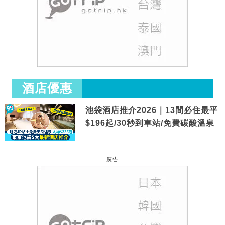
酒店優惠
池袋酒店推介2026｜13間必住最平
$196起/30秒到車站/免費碳酸溫泉
廣告