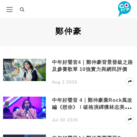
鄭仲豪
中年好聲音4｜鄭仲豪背景晉級之路
及參賽歌單 10強實力與網民評價
Aug 2 2026
中年好聲音 4｜鄭仲豪棄Rock風改
編《想你》！破格演繹獲林志美激
讚：從心出發
Jul 30 2026