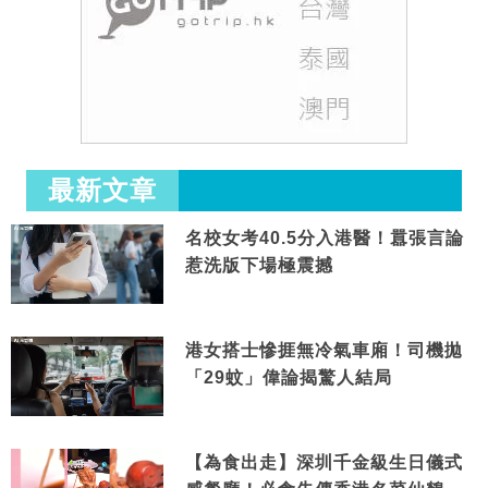
最新文章
名校女考40.5分入港醫！囂張言論
惹洗版下場極震撼
港女搭士慘捱無冷氣車廂！司機拋
「29蚊」偉論揭驚人結局
【為食出走】深圳千金級生日儀式