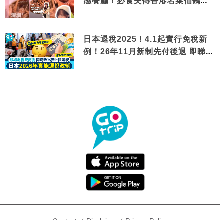
感餐廳！必食失傳香港名菜仙鶴神
針＋黃金松葉蟹斗
日本退稅2025！4.1起實行免稅新
例！26年11月新制先付後退 即睇步
驟！