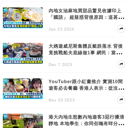
內地女油麻地買甜品驚見收據印上
「國語」 超疑惑背後原因：這甚麼
意思？
Jan 23 2024
大媽遊威尼斯集體反艇跌落水 背後
竟挑戰船夫底線做1事 網民：當地
人好慘！
Dec 7 2023
YouTuber跟小紅書推介 實測10間
遊客必去餐廳 香港人表示：從沒聽
過！
Nov 23 2023
港大內地生怒數內地遊客3惡行擾清
靜地 本地學生：你同佢哋有咩分