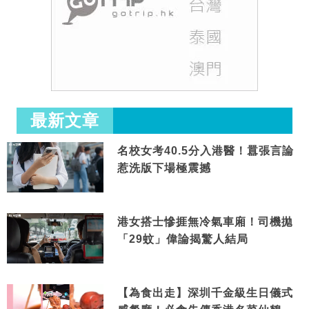
最新文章
名校女考40.5分入港醫！囂張言論
惹洗版下場極震撼
港女搭士慘捱無冷氣車廂！司機拋
「29蚊」偉論揭驚人結局
【為食出走】深圳千金級生日儀式