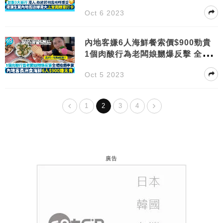
別？
Oct 6 2023
內地客嫌6人海鮮餐索價$900勁貴
1個肉酸行為老闆娘嬲爆反擊 全場
拍 爛手掌
Oct 5 2023
1
2
3
4
廣告