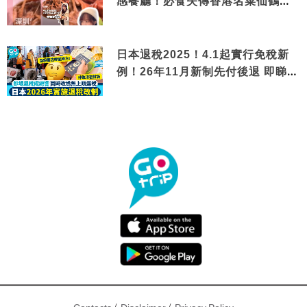
感餐廳！必食失傳香港名菜仙鶴神
針＋黃金松葉蟹斗
日本退稅2025！4.1起實行免稅新
例！26年11月新制先付後退 即睇步
驟！