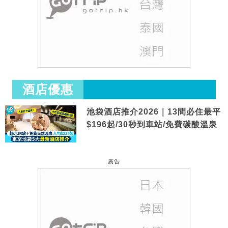
酒店優惠
池袋酒店推介2026｜13間必住最平
$196起/30秒到車站/免費碳酸溫泉
廣告