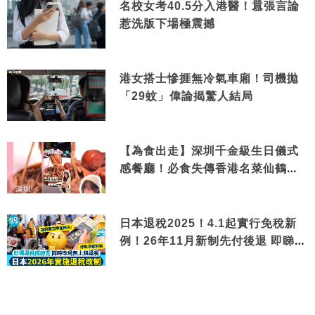
名校女考40.5分入港醫！囂張言論
惹洗版下場極震撼
港女搭士慘捱無冷氣車廂！司機拋
「29蚊」偉論揭驚人結局
【為食出走】深圳千金級生日儀式
感餐廳！必食失傳香港名菜仙鶴神
針＋黃金松葉蟹斗
日本退稅2025！4.1起實行免稅新
例！26年11月新制先付後退 即睇步
驟！