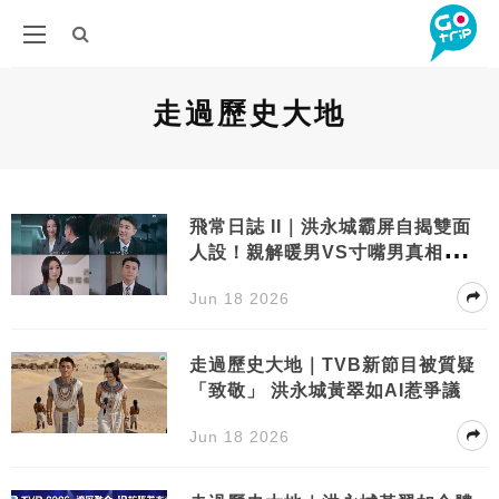
走過歷史大地
飛常日誌 II｜洪永城霸屏自揭雙面
人設！親解暖男VS寸嘴男真相：對
老婆同翠如唔同
Jun 18 2026
走過歷史大地｜TVB新節目被質疑
「致敬」 洪永城黃翠如AI惹爭議
Jun 18 2026