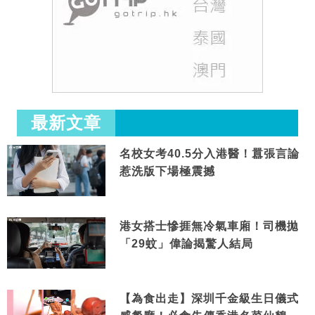
最新文章
名校女考40.5分入港醫！囂張言論
惹洗版下場極震撼
港女搭士慘捱無冷氣車廂！司機拋
「29蚊」偉論揭驚人結局
【為食出走】深圳千金級生日儀式