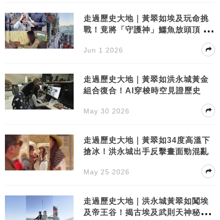
走過歷史大地｜黃翠如埃及玩命挑
戰！竟將「守護神」鱷魚放頭頂 畫
面極震撼
Jun 1 2026
走過歷史大地｜黃翠如洪永城黃金
組合復合！AI穿梭時空見證歷史
May 30 2026
走過歷史大地｜黃翠如34度高溫下
搶冰！洪永城出手反擊畫面勁混亂
May 25 2026
走過歷史大地｜洪永城黃翠如闖埃
及帝王谷！揭古埃及武則天神秘面