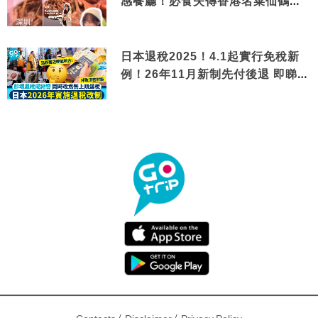
感餐廳！必食失傳香港名菜仙鶴神
針＋黃金松葉蟹斗
日本退稅2025！4.1起實行免稅新
例！26年11月新制先付後退 即睇步
驟！