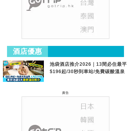
酒店優惠
池袋酒店推介2026｜13間必住最平
$196起/30秒到車站/免費碳酸溫泉
廣告