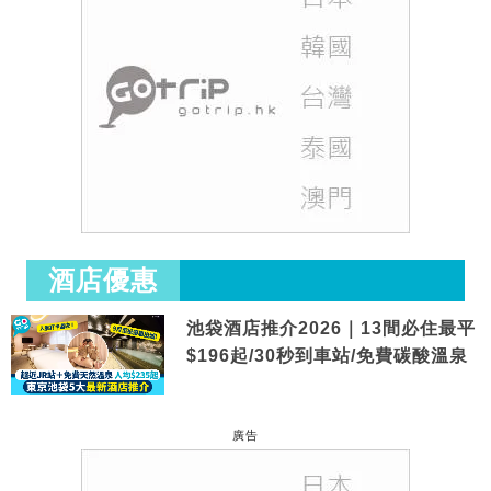
酒店優惠
池袋酒店推介2026｜13間必住最平
$196起/30秒到車站/免費碳酸溫泉
廣告