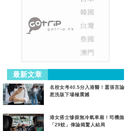
最新文章
名校女考40.5分入港醫！囂張言論
惹洗版下場極震撼
港女搭士慘捱無冷氣車廂！司機拋
「29蚊」偉論揭驚人結局