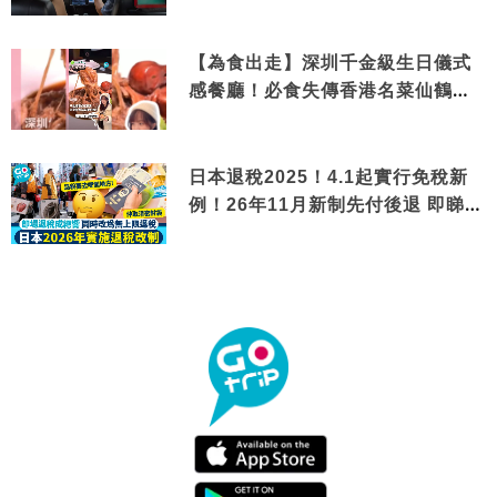
【為食出走】深圳千金級生日儀式
感餐廳！必食失傳香港名菜仙鶴神
針＋黃金松葉蟹斗
日本退稅2025！4.1起實行免稅新
例！26年11月新制先付後退 即睇步
驟！