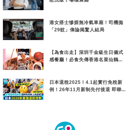
港女搭士慘捱無冷氣車廂！司機拋
「29蚊」偉論揭驚人結局
【為食出走】深圳千金級生日儀式
感餐廳！必食失傳香港名菜仙鶴神
針＋黃金松葉蟹斗
日本退稅2025！4.1起實行免稅新
例！26年11月新制先付後退 即睇步
驟！