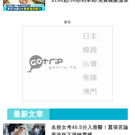
$196起/30秒到車站/免費碳酸溫泉
廣告
最新文章
名校女考40.5分入港醫！囂張言論
惹洗版下場極震撼