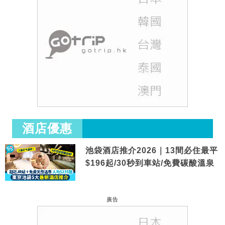
酒店優惠
池袋酒店推介2026｜13間必住最平
$196起/30秒到車站/免費碳酸溫泉
廣告