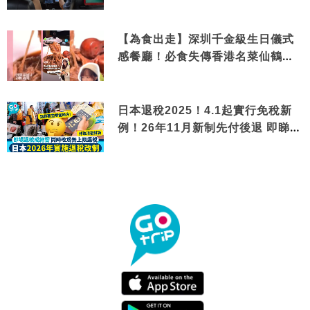
【為食出走】深圳千金級生日儀式
感餐廳！必食失傳香港名菜仙鶴神
針＋黃金松葉蟹斗
日本退稅2025！4.1起實行免稅新
例！26年11月新制先付後退 即睇步
驟！