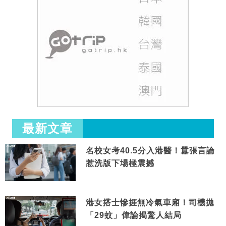
最新文章
名校女考40.5分入港醫！囂張言論
惹洗版下場極震撼
港女搭士慘捱無冷氣車廂！司機拋
「29蚊」偉論揭驚人結局