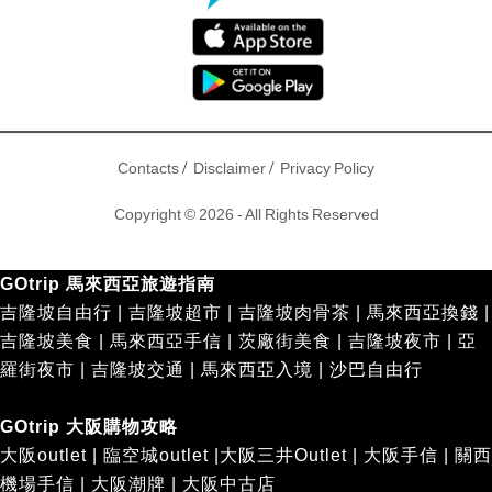
/
/
Contacts
Disclaimer
Privacy Policy
Copyright © 2026 - All Rights Reserved
GOtrip 馬來西亞旅遊指南
吉隆坡自由行
|
吉隆坡超市
|
吉隆坡肉骨茶
|
馬來西亞換錢
|
吉隆坡美食
|
馬來西亞手信
|
茨廠街美食
|
吉隆坡夜市
|
亞
羅街夜市
|
吉隆坡交通
|
馬來西亞入境
|
沙巴自由行
GOtrip 大阪購物攻略
大阪outlet
|
臨空城outlet
|
大阪三井Outlet
|
大阪手信
|
關西
機場手信
|
大阪潮牌
|
大阪中古店