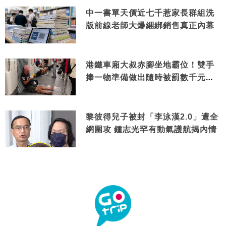
中一書單天價近七千惹家長群組洗
版前線老師大爆綑綁銷售真正內幕
港鐵車廂大叔赤腳坐地霸位！雙手
捧一物準備做出隨時被罰數千元舉
動
黎彼得兒子被封「李泳漢2.0」遭全
網圍攻 鍾志光罕有動氣護航揭內情