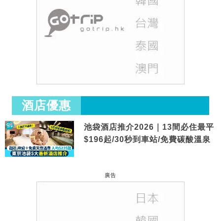
酒店優惠
池袋酒店推介2026｜13間必住最平
$196起/30秒到車站/免費碳酸溫泉
廣告