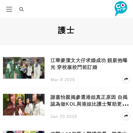
護士
江華麥潔文大仔求婚成功 靚新抱曝
光 穿校服校門前訂婚
Mar 8 2026
謝嘉怡親揭參選港姐真正原因 自揭
認為做KOL與港姐比護士幫助更多
人
Jan 20 2026