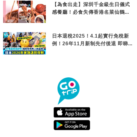
【為食出走】深圳千金級生日儀式
感餐廳！必食失傳香港名菜仙鶴神
針＋黃金松葉蟹斗
日本退稅2025！4.1起實行免稅新
例！26年11月新制先付後退 即睇步
驟！