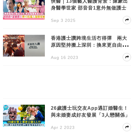
俠醫｜13個藝人醫護背景：陳豪出
身醫學世家 邵音音1意外無做護士
Sep 3 2025
香港護士讚跨境生活冇得彈 兩大
原因堅持搬上深圳：換來更自由的
生活素質
Aug 16 2023
26歲護士玩交友App遇訂婚醫生！
與未婚妻成好友發展「3人戀關係」
Apr 2 2023