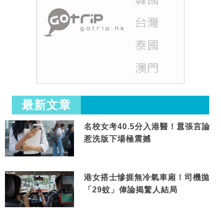
最新文章
名校女考40.5分入港醫！囂張言論
惹洗版下場極震撼
港女搭士慘捱無冷氣車廂！司機拋
「29蚊」偉論揭驚人結局